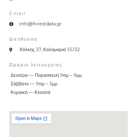
Email
info@forestdata.gr
Διεύθυνση
Χάλκης 37, Καλαμαριά 55132
Ωράριο λειτουργίας
Δευτέρα — Παρασκευή 9πμ – 9μμ
Σάββατο — 9πμ – 3μμ
Κυριακή — Κλειστά